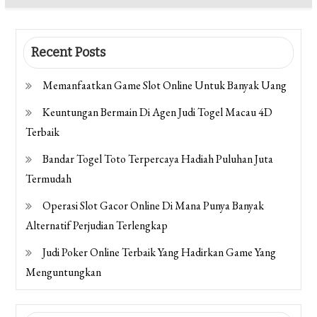
Recent Posts
Memanfaatkan Game Slot Online Untuk Banyak Uang
Keuntungan Bermain Di Agen Judi Togel Macau 4D
Terbaik
Bandar Togel Toto Terpercaya Hadiah Puluhan Juta
Termudah
Operasi Slot Gacor Online Di Mana Punya Banyak
Alternatif Perjudian Terlengkap
Judi Poker Online Terbaik Yang Hadirkan Game Yang
Menguntungkan