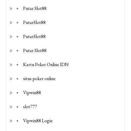
Putar Slot88
PutarSlot88
PutarSlot88
Putar Slot88
Kartu Poker Online IDN
situs poker online
Vipwin88
slot777
Vipwin88 Login