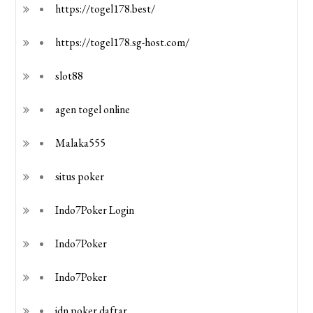
https://togel178.best/
https://togel178.sg-host.com/
slot88
agen togel online
Malaka555
situs poker
Indo7Poker Login
Indo7Poker
Indo7Poker
idn poker daftar