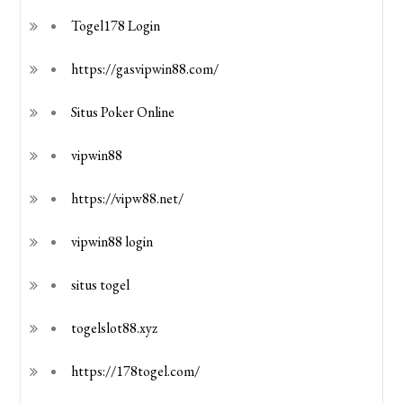
Togel178 Login
https://gasvipwin88.com/
Situs Poker Online
vipwin88
https://vipw88.net/
vipwin88 login
situs togel
togelslot88.xyz
https://178togel.com/