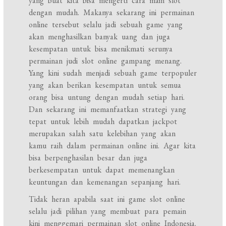
yang buat kita bisa mengerti cara main slot
dengan mudah. Makanya sekarang ini permainan
online tersebut selalu jadi sebuah game yang
akan menghasilkan banyak uang dan juga
kesempatan untuk bisa menikmati serunya
permainan judi slot online gampang menang.
Yang kini sudah menjadi sebuah game terpopuler
yang akan berikan kesempatan untuk semua
orang bisa untung dengan mudah setiap hari.
Dan sekarang ini memanfaatkan strategi yang
tepat untuk lebih mudah dapatkan jackpot
merupakan salah satu kelebihan yang akan
kamu raih dalam permainan online ini. Agar kita
bisa berpenghasilan besar dan juga
berkesempatan untuk dapat memenangkan
keuntungan dan kemenangan sepanjang hari.
Tidak heran apabila saat ini game slot online
selalu jadi pilihan yang membuat para pemain
kini menggemari permainan slot online Indonesia.