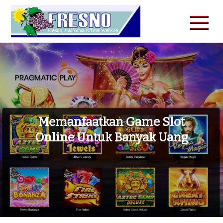
Skip
to
content
flyfresno.org – Situs Slot Gacor
Terpercaya Sejak 1997
Memanfaatkan Game Slot
Online Untuk Banyak Uang