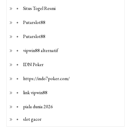
Situs Togel Resmi
Putarslot88
Putarslot88
vipwin88 alternatif
IDN Poker
https://indo7poker.com/
link vipwin88
piala dunia 2026
slot gacor