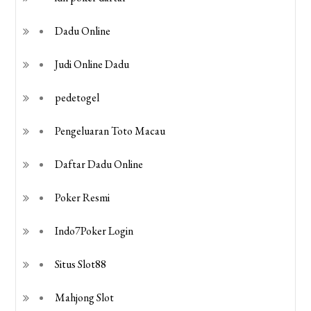
Dadu Online
Judi Online Dadu
pedetogel
Pengeluaran Toto Macau
Daftar Dadu Online
Poker Resmi
Indo7Poker Login
Situs Slot88
Mahjong Slot