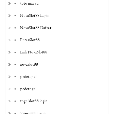
toto macau
NovaSlot88 Login
NovaSlot88 Daftar
PutarSlot88
Link NovaSlot88
novaslot88
pedetogel
pedetogel
togelslot88 login
Vipwin88 Login