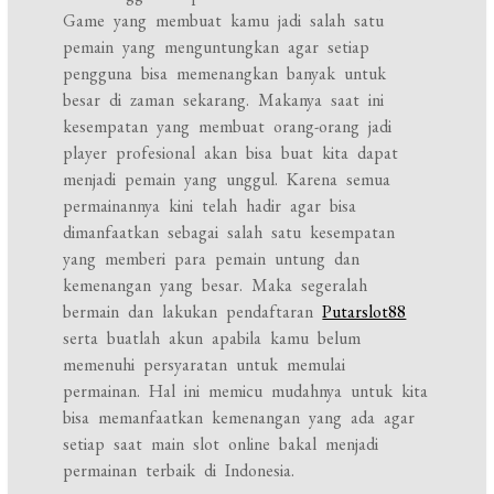
Game yang membuat kamu jadi salah satu
pemain yang menguntungkan agar setiap
pengguna bisa memenangkan banyak untuk
besar di zaman sekarang. Makanya saat ini
kesempatan yang membuat orang-orang jadi
player profesional akan bisa buat kita dapat
menjadi pemain yang unggul. Karena semua
permainannya kini telah hadir agar bisa
dimanfaatkan sebagai salah satu kesempatan
yang memberi para pemain untung dan
kemenangan yang besar. Maka segeralah
bermain dan lakukan pendaftaran
Putarslot88
serta buatlah akun apabila kamu belum
memenuhi persyaratan untuk memulai
permainan. Hal ini memicu mudahnya untuk kita
bisa memanfaatkan kemenangan yang ada agar
setiap saat main slot online bakal menjadi
permainan terbaik di Indonesia.