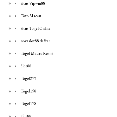
Situs Vipwin88
Toto Macau
Situs Togel Online
novaslot88 daftar
Togel Macau Resmi
Slot88
Togel279
Togel158
Togel178
Slot88