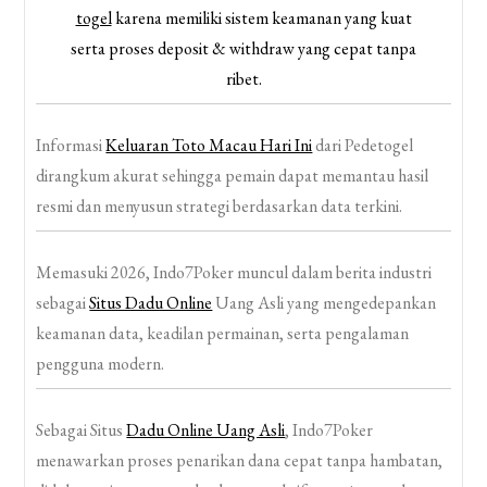
togel
karena memiliki sistem keamanan yang kuat
serta proses deposit & withdraw yang cepat tanpa
ribet.
Informasi
Keluaran Toto Macau Hari Ini
dari Pedetogel
dirangkum akurat sehingga pemain dapat memantau hasil
resmi dan menyusun strategi berdasarkan data terkini.
Memasuki 2026, Indo7Poker muncul dalam berita industri
sebagai
Situs Dadu Online
Uang Asli yang mengedepankan
keamanan data, keadilan permainan, serta pengalaman
pengguna modern.
Sebagai Situs
Dadu Online Uang Asli
, Indo7Poker
menawarkan proses penarikan dana cepat tanpa hambatan,